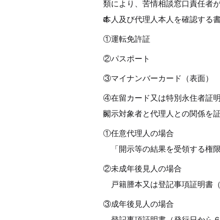
類により、苦情相談窓口責任者
本人及び代理人本人を確認する
①運転免許証 
②パスポート 
③マイナンバーカード（表面） 
④在留カード又は特別永住者証明
開示対象者と代理人との関係を
①任意代理人の場合 
　「開示等の結果を受領する権限
②未成年後見人の場合 
　戸籍謄本又は登記事項証明書（
③成年後見人の場合 
　登記事項証明書（発行日から６