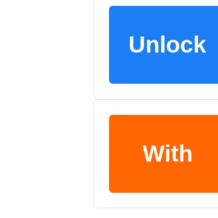
Unlock
With