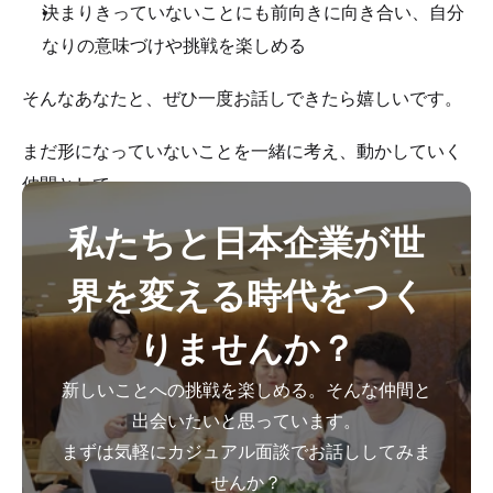
決まりきっていないことにも前向きに向き合い、自分
なりの意味づけや挑戦を楽しめる
そんなあなたと、ぜひ一度お話しできたら嬉しいです。
まだ形になっていないことを一緒に考え、動かしていく
仲間として。
私たちと日本企業が世
Cloudbaseの挑戦に、あなたの力を貸してくれません
か？
界を変える時代をつく
りませんか？
新しいことへの挑戦を楽しめる。そんな仲間と
出会いたいと思っています。
まずは気軽にカジュアル面談でお話ししてみま
せんか？